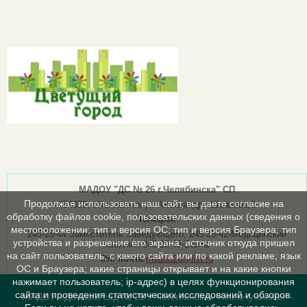
МАДОУ "ДС № 26 г.Челябинска" СП
Продолжая использовать наш сайт, вы даете согласие на
454030, г.Челябинск ул.Александра Шмакова,6
обработку файлов cookie, пользовательских данных (сведения о
Телефон
местоположении; тип и версия ОС; тип и версия Браузера; тип
245-25-44 Заместитель Заведующего; 245-25-42-Медицинский
устройства и разрешение его экрана; источник откуда пришел
кабинет; 245-25-43-Вахта
на сайт пользователь; с какого сайта или по какой рекламе; язык
Эл. почта
madou26@list.ru
ОС и Браузера; какие страницы открывает и на какие кнопки
нажимает пользователь; ip-адрес) в целях функционирования
сайта и проведения статистических исследований и обзоров.
МАДОУ «Детский сад № 26 г. Челябинска» «Жемчужинка»