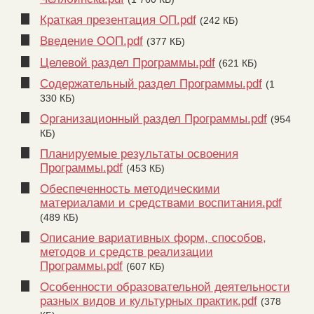
Краткая презентация ОП.pdf
(242 КБ)
Введение ООП.pdf
(377 КБ)
Целевой раздел Программы.pdf
(621 КБ)
Содержательный раздел Программы.pdf
(1
330 КБ)
Организационный раздел Программы.pdf
(954
КБ)
Планируемые результаты освоения
Программы.pdf
(453 КБ)
Обеспеченность методическими
материалами и средствами воспитания.pdf
(489 КБ)
Описание вариативных форм, способов,
методов и средств реализации
Программы.pdf
(607 КБ)
Особенности образовательной деятельности
разных видов и культурных практик.pdf
(378