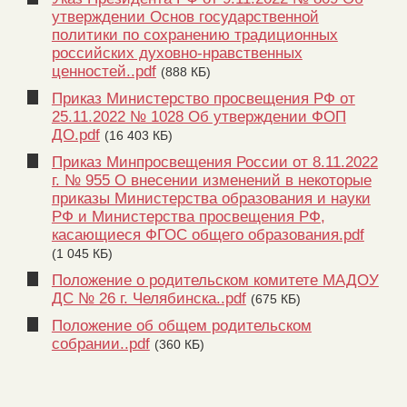
утверждении Основ государственной
политики по сохранению традиционных
российских духовно-нравственных
ценностей..pdf
(888 КБ)
Приказ Министерство просвещения РФ от
25.11.2022 № 1028 Об утверждении ФОП
ДО.pdf
(16 403 КБ)
Приказ Минпросвещения России от 8.11.2022
г. № 955 О внесении изменений в некоторые
приказы Министерства образования и науки
РФ и Министерства просвещения РФ,
касающиеся ФГОС общего образования.pdf
(1 045 КБ)
Положение о родительском комитете МАДОУ
ДС № 26 г. Челябинска..pdf
(675 КБ)
Положение об общем родительском
собрании..pdf
(360 КБ)