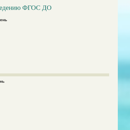
ведению ФГОС ДО
ень
нь