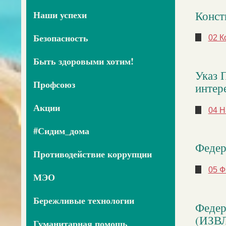
Конст
Наши успехи
Безопасность
02 К
Быть здоровыми хотим!
Указ 
Профсоюз
интере
Акции
04 Н
#Сидим_дома
Федер
Противодействие коррупции
05 Ф
МЭО
Бережливые технологии
Федер
(ИЗВ
Гуманитарная помощь