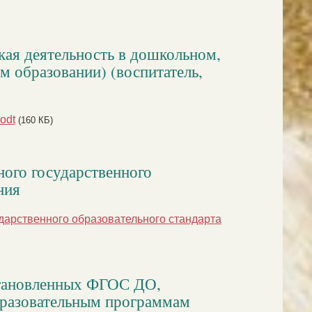
кая деятельность в дошкольном,
 образовании) (воспитатель,
odt
(160 КБ)
ного государственного
ния
дарственного образовательного стандарта
становленных ФГОС ДО,
бразовательным программам