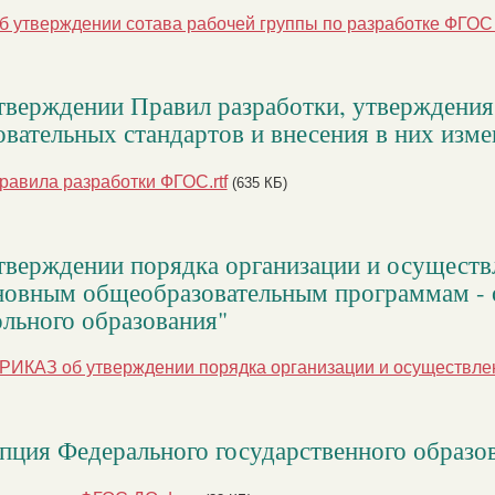
б утверждении сотава рабочей группы по разработке ФГОС
тверждении Правил разработки, утверждения
овательных стандартов и внесения в них изм
равила разработки ФГОС.rtf
(635 КБ)
тверждении порядка организации и осуществ
новным общеобразовательным программам -
льного образования"
РИКАЗ об утверждении порядка организации и осуществлен
пция Федерального государственного образов