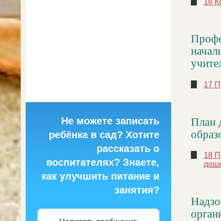
16 К
Профе
начал
учите
17 П
План 
Не можете записать
образ
ребёнка в сад? Хотите
рассказать о
18 П
воспитателях? Знаете,
дошк
как улучшить питание и
занятия?
Надзо
орган