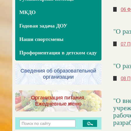
06 Ф
МКДО
Годовая задача ДОУ
"О ра
Наши спортсмены
07 П
Профориентация в детском саду
"О ра
Сведения об образовательной
организации
08 П
Организация питания.
"О вн
Ежедневные меню
учреж
рабоч
разра