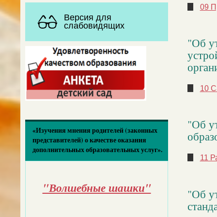
09 П
Версия для
слабовидящих
"Об у
устро
орган
10 С
"Об у
«Изучения мнения родителей (законных
образо
представителей) о качестве оказания
дополнительных образовательных услуг».
11 Р
"Волшебные шашки"
"Об у
станд