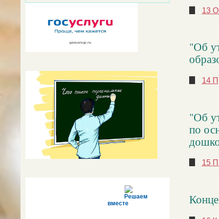
13 О
"Об у
образ
14 П
"Об у
по ос
дошко
15 П
Конце
Решаем
вместе