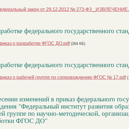
едеральный закон от 29.12.2012 № 273-ФЗ _ИЗВЛЕЧЕНИЕ.
зработке федерального государственного ста
риказ о разработке ФГОС ДО.pdf
(264 КБ)
зработке федерального государственного ста
риказ о рабочей группе по сопровождению ФГОС № 17.pdf
(
есении изменений в приказ федерального гос
дения "Федеральный институт развития образ
ей группе по научно-методической, организ
ботки ФГОС ДО"