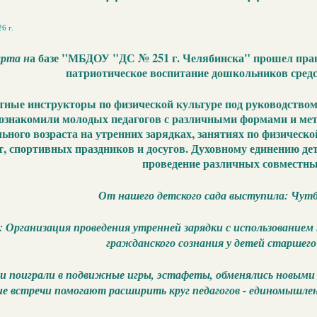
6 г.
арта н
а базе "МБДОУ "ДС № 251 г. Челябинска" прошел пра
патриотическое воспитание дошкольников сред
ные инструкторы по физической культуре под руководство
знакомили молодых педагогов с различными формами и мет
ьного возраста на утренних зарядках, занятиях по физическо
т, спортивных праздников и досугов. Духовному единению дете
проведение различных совместны
От нашего детского сада выступила: Чут
: Организация проведения утренней зарядки с использование
гражданского сознания у детей старшего
ги поиграли в подвижные игры, эстафеты, обменялись новым
ие встречи помогают расширить круг педагогов - единомышленн