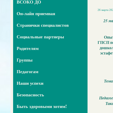
ВСОКО ДО
26 марта 202
Он-лайн приемная
25 м
Странички специалистов
Социальные партнеры
Опыт
ГПСП по
дошкол
Родителям
эстафе
Группы
Педагогам
Тема
Наши успехи
Безопасность
Педаго
Так
Быть здоровыми хотим!