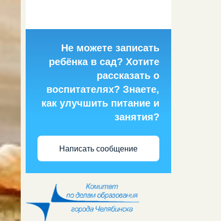
Не можете записать
ребёнка в сад? Хотите
рассказать о
воспитателях? Знаете,
как улучшить питание и
занятия?
Написать сообщение