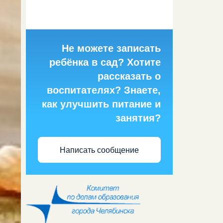
Не можете записать
ребёнка в сад? Хотите
рассказать о
воспитателях? Знаете,
как улучшить питание и
занятия?
Написать сообщение