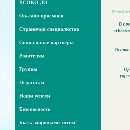
ВСОКО ДО
24 декабря 2
Он-лайн приемная
В пре
Странички специалистов
«Нового
Социальные партнеры
Основн
Родителям
Группы
Ор
учре
Педагогам
Наши успехи
Безопасность
Быть здоровыми хотим!