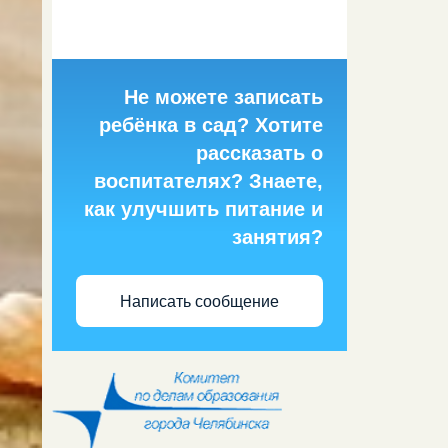
Не можете записать
ребёнка в сад? Хотите
рассказать о
воспитателях? Знаете,
как улучшить питание и
занятия?
Написать сообщение