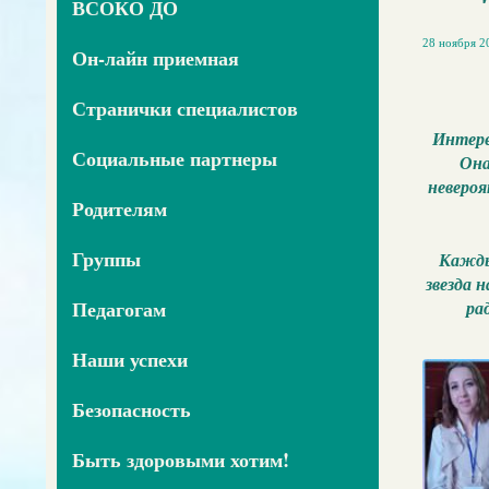
ВСОКО ДО
28 ноября 20
Он-лайн приемная
Странички специалистов
Интер
Социальные партнеры
Она
невероя
Родителям
Группы
Каждый
звезда 
ра
Педагогам
Наши успехи
Безопасность
Быть здоровыми хотим!