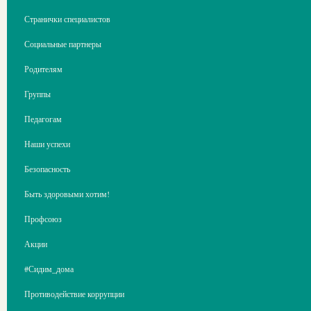
Странички специалистов
Социальные партнеры
Родителям
Группы
Педагогам
Наши успехи
Безопасность
Быть здоровыми хотим!
Профсоюз
Акции
#Сидим_дома
Противодействие коррупции