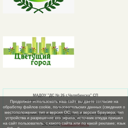
МАДОУ "ДС № 26 г.Челябинска" СП
Продолжая использовать наш сайт, вы даете согласие на
454030, г.Челябинск ул.Александра Шмакова,6
обработку файлов cookie, пользовательских данных (сведения о
Телефон
местоположении; тип и версия ОС; тип и версия Браузера; тип
245-25-44 Заместитель Заведующего; 245-25-42-Медицинский
устройства и разрешение его экрана; источник откуда пришел
кабинет; 245-25-43-Вахта
на сайт пользователь; с какого сайта или по какой рекламе; язык
Эл. почта
madou26@list.ru