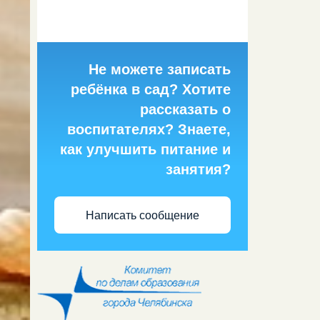
Не можете записать
ребёнка в сад? Хотите
рассказать о
воспитателях? Знаете,
как улучшить питание и
занятия?
Написать сообщение