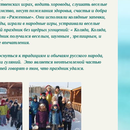
венских играх, водить хороводы, слушать веселые
мство, несут пожелания здоровья, счастья и добра
ли «Ряженные». Они исполняли колядные запевки,
оды, играли в народные игры, устраивали веселые
ой праздник без щедрых угощений: « Коляда, Коляда,
здник получился веселым, шумным , зрелищным, и
е впечатления.
нуться к традициям и обычаям русского народа,
 и гуляний. Это является неотъемлемой частью
ей говорят о том, что праздник удался.