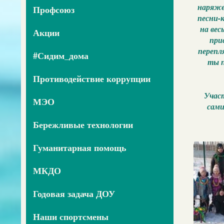
наряже
Профсоюз
песни-
на вес
Акции
при
перепля
#Сидим_дома
ты п
Противодействие коррупции
Участ
МЭО
сами
Бережливые технологии
Гуманитарная помощь
МКДО
Годовая задача ДОУ
Наши спортсмены