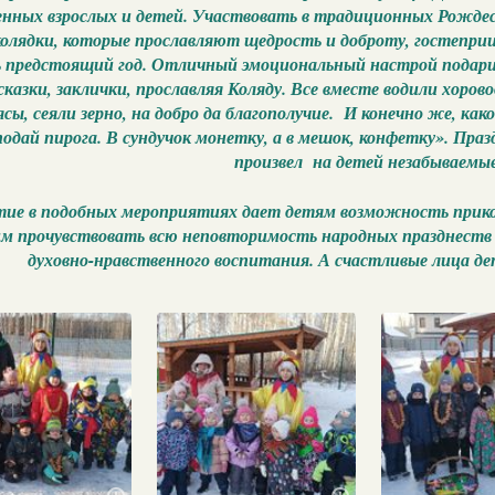
нных взрослых и детей. Участвовать в традиционных Рождест
колядки, которые прославляют щедрость и доброту, гостеприи
ь предстоящий год. Отличный эмоциональный настрой подари
сказки, заклички, прославляя Коляду. Все вместе водили хоров
сы, сеяли зерно, на добро да благополучие. И конечно же, как
одай пирога. В сундучок монетку, а в мешок, конфетку». Пра
произвел на детей незабываемы
ие в подобных мероприятиях дает детям возможность прикос
м прочувствовать всю неповторимость народных празднеств
духовно-нравственного воспитания. А счастливые лица дет