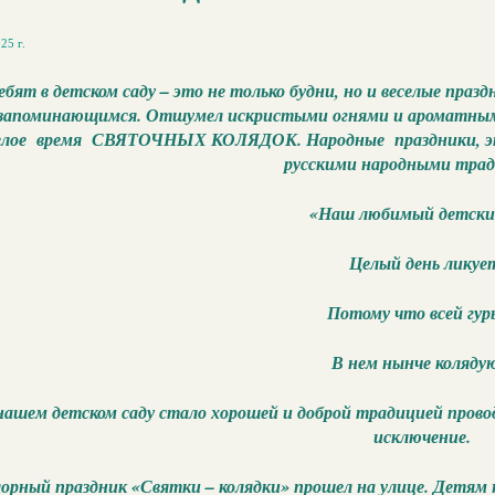
25 г.
ебят в детском саду – это не только будни, но и веселые пра
 запоминающимся. Отшумел искристыми огнями и ароматным
елое время СВЯТОЧНЫХ КОЛЯДОК. Народные праздники, это
русскими народными тра
«Наш любимый детски
Целый день ликуе
Потому что всей гур
В нем нынче коляду
нашем детском саду стало хорошей и доброй традицией прово
исключение.
орный праздник «Святки – колядки» прошел на улице. Детям н