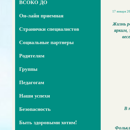
ВСОКО ДО
17 января 20
Он-лайн приемная
Жизнь р
Странички специалистов
ярким,
вес
Социальные партнеры
Родителям
Группы
Педагогам
Наши успехи
В 
Безопасность
Быть здоровыми хотим!
Фолькл