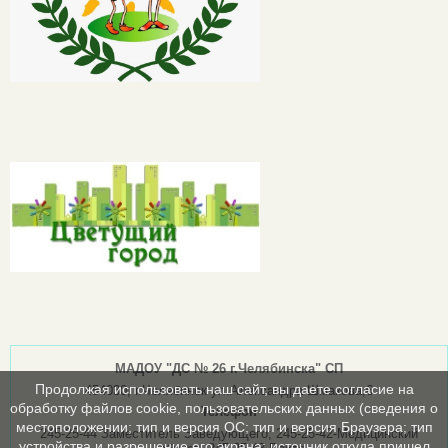
МАДОУ "ДС № 26 г.Челябинска" СП
Продолжая использовать наш сайт, вы даете согласие на
454030, г.Челябинск ул.Александра Шмакова,6
обработку файлов cookie, пользовательских данных (сведения о
Телефон
местоположении; тип и версия ОС; тип и версия Браузера; тип
245-25-44 Заместитель Заведующего; 245-25-42-Медицинский
устройства и разрешение его экрана; источник откуда пришел