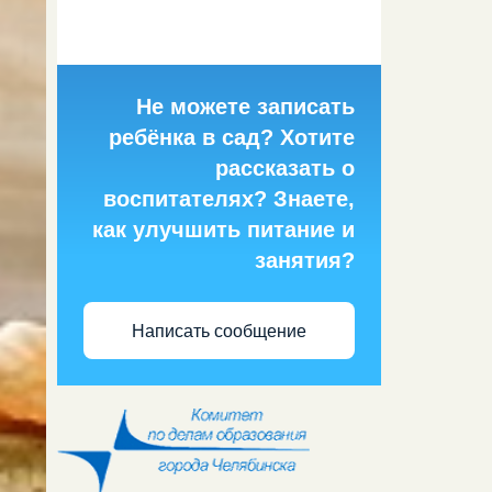
Не можете записать
ребёнка в сад? Хотите
рассказать о
воспитателях? Знаете,
как улучшить питание и
занятия?
Написать сообщение