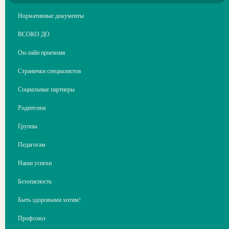
Нормативные документы
ВСОКО ДО
Он-лайн приемная
Странички специалистов
Социальные партнеры
Родителям
Группы
Педагогам
Наши успехи
Безопасность
Быть здоровыми хотим!
Профсоюз