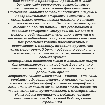
Всю неделю, в преддверии, праздника в нашем
детском саду состоялись разнообразные
мероприятия, посвященные Дню защитника
Отечества. Малыши готовили подделки, рисунки и
поздравительные открытки с газетами. В
спортивных мероприятиях принимали участие
воспитанники старших и подготовительных групп
вместе со своими папами. Они участвовали в
забавных эстафетах, конкурсах, одним словом
показали себя сильными, смелыми, умелыми и с
восторгом наблюдали за соревнованием своих пап.
Все участники хорошо подготовились к
состязаниям и поэтому, победила дружба. Под
конец мероприятий дети поздравили своих пап с
праздником, подарили им подарки, выполненные
своими руками!
Мероприятия доставили много счастливых минут
для воспитанников и их родных! Все получили
эмоциональный заряд и желание служить в рядах
российской армии!
Защитники нашего Отечества – России – это наши
солдаты, офицеры, летчики и моряки, которые
готовы в любую минуту встать на защиту нас с
вами. Наши мальчики очень хотят стать похожими
на них: сильными, мужественными и благородными.
Наша задача воспитать в ребятах чувство
патриотизма и любви к своей Родине, своим
традициям.