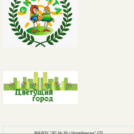
МАДОУ "ДС № 26 г.Челябинска" СП