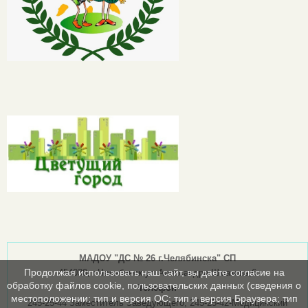
МАДОУ "ДС № 26 г.Челябинска" СП
Продолжая использовать наш сайт, вы даете согласие на
454030, г.Челябинск ул.Александра Шмакова,6
обработку файлов cookie, пользовательских данных (сведения о
Телефон
местоположении; тип и версия ОС; тип и версия Браузера; тип
245-25-44 Заместитель Заведующего; 245-25-42-Медицинский