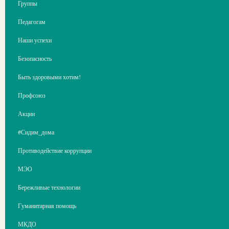
Группы
Педагогам
Наши успехи
Безопасность
Быть здоровыми хотим!
Профсоюз
Акции
#Сидим_дома
Противодействие коррупции
МЭО
Бережливые технологии
Гуманитарная помощь
МКДО