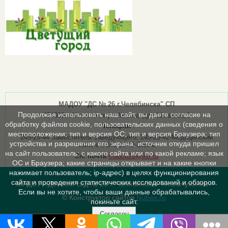
МАДОУ "ДС № 26 г.Челябинска" СП
Продолжая использовать наш сайт, вы даете согласие на
454030, г.Челябинск ул.Александра Шмакова,6
обработку файлов cookie, пользовательских данных (сведения о
Телефон
местоположении; тип и версия ОС; тип и версия Браузера; тип
245-25-44 Заместитель Заведующего; 245-25-42-Медицинский
устройства и разрешение его экрана; источник откуда пришел
кабинет; 245-25-43-Вахта
на сайт пользователь; с какого сайта или по какой рекламе; язык
Эл. почта
madou26@list.ru
ОС и Браузера; какие страницы открывает и на какие кнопки
нажимает пользователь; ip-адрес) в целях функционирования
сайта и проведения статистических исследований и обзоров.
МАДОУ «Детский сад № 26 г. Челябинска» «Жемчужинка»
Если вы не хотите, чтобы ваши данные обрабатывались,
© Конструктор сайтов
Nubex.ru
покиньте сайт.
Согласен