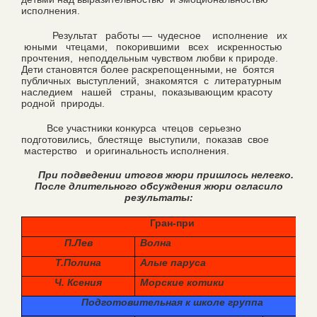
исполнения.
Результат работы — чудесное исполнение их
юными чтецами, покорившими всех искренностью
прочтения, неподдельным чувством любви к природе.
Дети становятся более раскрепощенными, не боятся
публичных выступлений, знакомятся с литературным
наследием нашей страны, показывающим красоту
родной природы.
Все участники конкурса чтецов серьезно
подготовились, блестяще выступили, показав свое
мастерство и оригинальность исполнения.
При подведении итогов жюри пришлось нелегко.
После длительного обсуждения жюри огласило
результаты:
Гран-при
П.Лев
Волна
Т.Полина
Алые паруса
Ч. Ксения
Морские котики
Подготовительная к школе группа