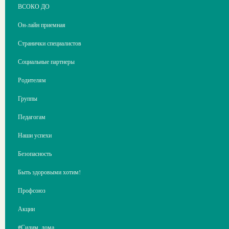
ВСОКО ДО
Он-лайн приемная
Странички специалистов
Социальные партнеры
Родителям
Группы
Педагогам
Наши успехи
Безопасность
Быть здоровыми хотим!
Профсоюз
Акции
#Сидим_дома