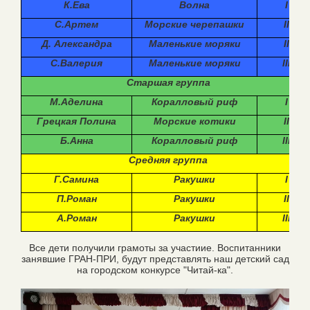
К.Ева
Волна
I
С.Артем
Морские черепашки
II
Д. Александра
Маленькие моряки
II
С.Валерия
Маленькие моряки
III
Старшая группа
М.Аделина
Коралловый риф
I
Грецкая Полина
Морские котики
II
Б.Анна
Коралловый риф
III
Средняя группа
Г.Самина
Ракушки
I
П.Роман
Ракушки
II
А.Роман
Ракушки
III
Все дети получили грамоты за участиие. Воспитанники
занявшие ГРАН-ПРИ, будут представлять наш детский сад
на городском конкурсе "Читай-ка".