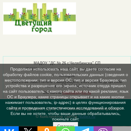
МАДОУ "ДС № 26 г.Челябинска" СП
Продолжая использовать наш сайт, вы даете согласие на
454030, г.Челябинск ул.Александра Шмакова,6
обработку файлов cookie, пользовательских данных (сведения о
Телефон
местоположении; тип и версия ОС; тип и версия Браузера; тип
245-25-44 Заместитель Заведующего; 245-25-42-Медицинский
устройства и разрешение его экрана; источник откуда пришел
кабинет; 245-25-43-Вахта
на сайт пользователь; с какого сайта или по какой рекламе; язык
Эл. почта
madou26@list.ru
ОС и Браузера; какие страницы открывает и на какие кнопки
нажимает пользователь; ip-адрес) в целях функционирования
сайта и проведения статистических исследований и обзоров.
МАДОУ «Детский сад № 26 г. Челябинска» «Жемчужинка»
Если вы не хотите, чтобы ваши данные обрабатывались,
© Конструктор сайтов
Nubex.ru
покиньте сайт.
Согласен