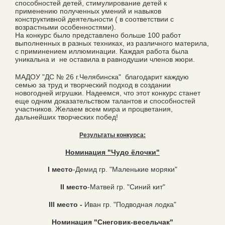
способностей детей, стимулирование детей к
применению полученных умений и навыков
конструктивной деятельности ( в соответствии с
возрастными особенностями).
На конкурс было представлено больше 100 работ
выполненных в разных техниках, из различного материла,
с приминением иллюминации. Каждая работа была
уникальна и не оставила в равнодушии членов жюри.
МАДОУ "ДС № 26 г.Челябинска" благодарит каждую
семью за труд и творческий подход в создании
новогодней игрушки. Надеемся, что этот конкурс станет
еще одним доказательством талантов и способностей
участников. Желаем всем мира и процветания,
дальнейших творческих побед!
Результаты конкурса:
Номинация "Чудо ёлочки"
I место
-Демид гр. "Маленькие моряки"
II место
-Матвей гр. "Синий кит"
III место -
Иван гр. "Подводная лодка"
Номинация "Снеговик-весельчак"