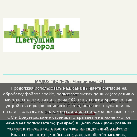
МАДОУ "ДС № 26 г.Челябинска" СП
Продолжая использовать наш сайт, вы даете согласие на
454030, г.Челябинск ул.Александра Шмакова,6
обработку файлов cookie, пользовательских данных (сведения о
Телефон
местоположении; тип и версия ОС; тип и версия Браузера; тип
245-25-44 Заместитель Заведующего; 245-25-42-Медицинский
устройства и разрешение его экрана; источник откуда пришел
кабинет; 245-25-43-Вахта
на сайт пользователь; с какого сайта или по какой рекламе; язык
Эл. почта
madou26@list.ru
ОС и Браузера; какие страницы открывает и на какие кнопки
нажимает пользователь; ip-адрес) в целях функционирования
сайта и проведения статистических исследований и обзоров.
МАДОУ «Детский сад № 26 г. Челябинска» «Жемчужинка»
Если вы не хотите, чтобы ваши данные обрабатывались,