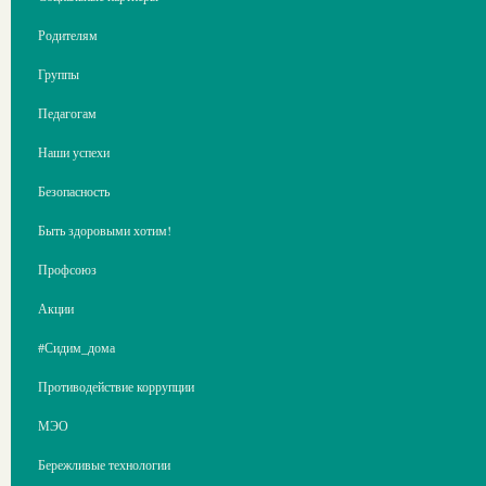
Родителям
Группы
Педагогам
Наши успехи
Безопасность
Быть здоровыми хотим!
Профсоюз
Акции
#Сидим_дома
Противодействие коррупции
МЭО
Бережливые технологии