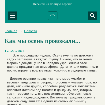
Перейти на полную версию
Главная
Новости
→
Как мы осень провожали...
1 ноября 2021 г.
Всю прошедшую неделю Осень гуляла по детскому
саду - заглянула в каждую группу. Ничего, что за окном
моросил дождик, у нас в нарядно украшенном зале
царила праздничная атмосфера. Дети читали стихи, пели
песни, играли в вселые игры, исполняли задорные танцы.
Детские осенние праздники – это море улыбок и
веселья, ведь хоть и говорят, что осень – унылая пора, но
дети, как никто другой, способны радоваться золотистым
опавшим листьям под ногами и дождичку, под которым
так интересно погулять под зонтиком, обув резиновые
сапожки и надев дождевик. Вот почему праздник осени в
детском саду является одним из самых любимых у
детворы!