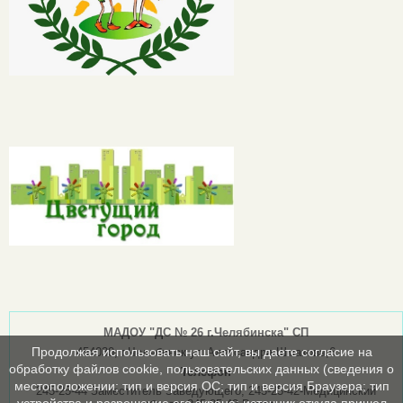
МАДОУ "ДС № 26 г.Челябинска" СП
Продолжая использовать наш сайт, вы даете согласие на
454030, г.Челябинск ул.Александра Шмакова,6
обработку файлов cookie, пользовательских данных (сведения о
Телефон
местоположении; тип и версия ОС; тип и версия Браузера; тип
245-25-44 Заместитель Заведующего; 245-25-42-Медицинский