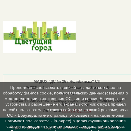
МАДОУ "ДС № 26 г.Челябинска" СП
Продолжая использовать наш сайт, вы даете согласие на
454030, г.Челябинск ул.Александра Шмакова,6
обработку файлов cookie, пользовательских данных (сведения о
Телефон
местоположении; тип и версия ОС; тип и версия Браузера; тип
245-25-44 Заместитель Заведующего; 245-25-42-Медицинский
устройства и разрешение его экрана; источник откуда пришел
кабинет; 245-25-43-Вахта
на сайт пользователь; с какого сайта или по какой рекламе; язык
Эл. почта
madou26@list.ru
ОС и Браузера; какие страницы открывает и на какие кнопки
нажимает пользователь; ip-адрес) в целях функционирования
сайта и проведения статистических исследований и обзоров.
МАДОУ «Детский сад № 26 г. Челябинска» «Жемчужинка»