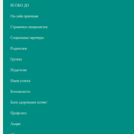
ВСОКО ДО
Он-лайн приемная
Странички специалистов
Социальные партнеры
Родителям
Группы
Педагогам
Наши успехи
Безопасность
Быть здоровыми хотим!
Профсоюз
Акции