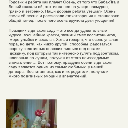
Годовик и ребята как плачет Осень, от того что Баба-Яга и
Леший сказали ей, что из за нее на улице пасмурно,
грязно и ветренно. Наши добрые ребята утешили Осень,
спели ей песню и рассказали стихотворения и станцевали
общий танец, после чего осень вручила детя угощения!
Праздник в детском саду – это всегда удивительные
чудеса, волшебные краски, звонкий смех воспитанников,
море улыбок и веселья. Хоть и говорят, что осень унылая
пора, но дети, как никто другой, способны радоваться
шороху золотистых опавших листьев под ногами,
дождику, под которым так интересно гулять под зонтиком,
шлепанью по лужам, получая от этого неизгладимые
впечатления… Вот поэтому, праздник осени в детском
саду является одним из самых любимых у нашей
детворы. Воспитанники, как и их родители, получили
много позитивных эмоций и впечатлений.