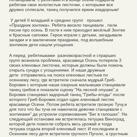
ребятам свои золотистые листочки, с которыми все
дружно сплясали, танец получился ярким изадорным!
У детей II младшей и средних групп прошел
«Праздник зонтика». Ребята весело танцевали , пели
песни про осень. В гости к ним приходил весёлый Зонтик
и Красные сапожки. Герои играли с детьми, загадывали
загадки и в заключении праздника, под волшебным
зонтиком дети нашли угощения.
А перед ребятишками разновозрастной и страрших
групп возникла проблема, красавица Осень потеряла 3
своих кленовых листочка, которые должны были помочь
открыть сундук с угощениями. И наши дружные
дети отправились на поиск кленовых листьев по
осеннему лесу, где встретили сначала мудрый Гриб-
Боровик с которым наши озорные мальчишки станцевали
танец грибов и показали сценку "На лесной опушке",а
Боровик станцевал задорный танец "Грибы-ягоды" после
которого Гриб-Боровик отдал один кленовый листик
красавице Осени. Потом ребята встретили грозную Тучу,и
для того что бы туча не намочила девочки станцевали с
зонтиками" да устроили соревнование "Бег в галошах". На
следующей остановке им встретилась тетушка Виноград,
которой дети помогли собрать весь урожай и тогда
тетушка отдала второй кленовый лист. И последним в
Осеннем лесу дети встретили грутного Пуголо, а грустным