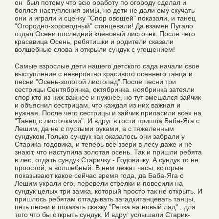
он был потому что всю оработу по огороду сделал и
боялся наступления зимы, но дети не дали ему скучать
они и играли и сценку "Спор овощей" показали, и танец
"Огородно-хороводный" станцевали! Да взамен Пугало
отдал Осени последний кленовый листочек. После чего
красавица Осень, ребятишки и родители сказали
волшебные слова и открыли сундук с угощением!
Самые взрослые дети нашего детского сада начали свое
выступление с невероятно красивого осеннего танца и
песни "Осень-золотой листопад".После песни три
сестрицы Сентябринка, октябринка. ноябринка затеяли
спор кто из них важнее и нужнее, но тут вмешался зайчик
и объяснил сестрицам, что каждая из них важная и
нужная. После чего сестрицы и зайчик приласили всех на
"Танец с листочками". И вдруг в гости пришла Баба-Яга с
Лешим, да не с пустыми руками, а с тяжеленным
сундуком.Только сундук как оказалось они забрали у
Старика-годовика, и теперь все звери в лесу даже и не
знают, что наступила золотая осень. Так и пришли ребята
в лес, отдать сундук Старичку - Годовичку. А сундук то не
проостой, а волшебный. В нем лежат часы, которые
показывают какое сейчас время года, да Баба-Яга с
Лешим украли его, перевели стрелки и повесили на
сундук целых три замка, который просто так не открыть. И
пришлось ребятам отгадывать загадкитанцевать танцы,
петь песни и показать сказку "Репка на новый лад" , для
того что бы открыть сундук. И вдруг услышали Старик-