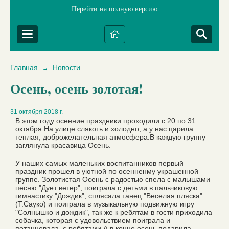
Перейти на полную версию
Главная
Новости
→
Осень, осень золотая!
31 октября 2018 г.
В этом году осенние праздники проходили с 20 по 31
октября.На улице слякоть и холодно, а у нас царила
теплая, доброжелательная атмосфера.В каждую группу
заглянула красавица Осень.
У наших самых маленьких воспитанников первый
праздник прошел в уютной по осенненму украшенной
группе. Золотистая Осень с радостью спела с малышами
песню "Дует ветер", поиграла с детьми в пальчиковую
гимнастику "Дождик", сплясала танец "Веселая пляска"
(Т.Сауко) и поиграла в музыкальную подвижную игру
"Солнышко и дождик", так же к ребятам в гости приходила
собачка, которая с удовольствием поиграла и
потанцевала с ребятами.А в конце осень подарила