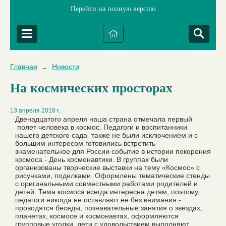
Перейти на полную версию
Главная
Новости
→
На космических просторах
13 апреля 2018 г.
Двенадцатого апреля наша страна отмечала первый
полет человека в космос. Педагоги и воспитанники
нашего детского сада также не были исключением и с
большим интересом готовились встретить
знаменательное для России событие в истории покорения
космоса - День космонавтики. В группах были
организованы творческие выставки на тему «Космос» с
рисунками, поделками. Оформлены тематические стенды
с оригинальными совместными работами родителей и
детей. Тема космоса всегда интересна детям, поэтому,
педагоги никогда не оставляют ее без внимания -
проводятся беседы, познавательные занятия о звездах,
планетах, космосе и космонавтах, оформляются
групповые уголки, дети с удовольствием выполняют