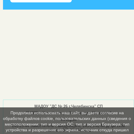
МАДОУ "ДС № 26 г.Челябинска" СП
Продолжая использовать наш сайт, вы даете согласие на
454030, г.Челябинск ул.Александра Шмакова,6
обработку файлов cookie, пользовательских данных (сведения о
Телефон
местоположении; тип и версия ОС; тип и версия Браузера; тип
245-25-44 Заместитель Заведующего; 245-25-42-Медицинский
устройства и разрешение его экрана; источник откуда пришел
кабинет; 245-25-43-Вахта