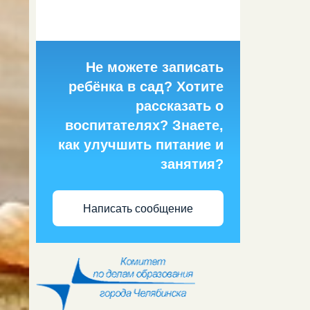
Не можете записать
ребёнка в сад? Хотите
рассказать о
воспитателях? Знаете,
как улучшить питание и
занятия?
Написать сообщение