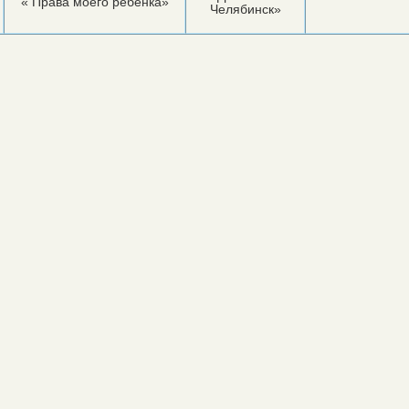
« Права моего ребенка»
Челябинск»