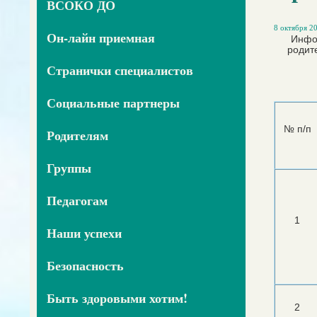
ВСОКО ДО
8 октября 20
Он-лайн приемная
Инфор
родит
Странички специалистов
Социальные партнеры
№ п/п
Родителям
Группы
Педагогам
1
Наши успехи
Безопасность
Быть здоровыми хотим!
2